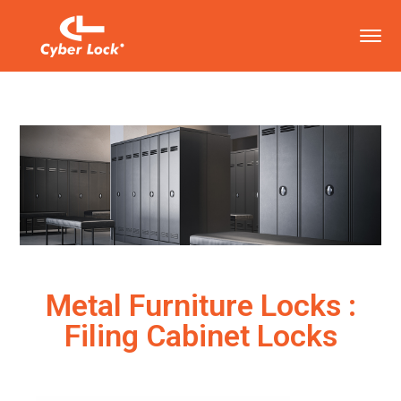
Metal Furniture Locks :
Filing Cabinet Locks