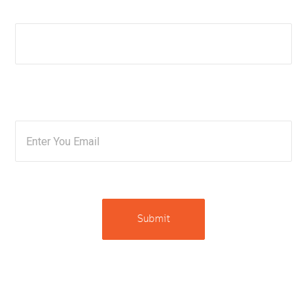
Phone Number : *
Email : *
Submit