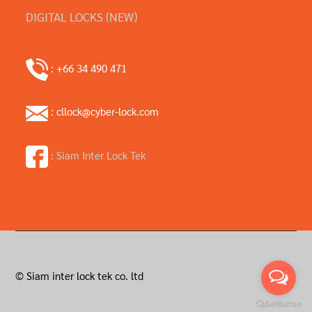
DIGITAL LOCKS (NEW)
: +66 34 490 471
: cllock@cyber-lock.com
: Siam Inter Lock Tek
© Siam inter lock tek co. ltd